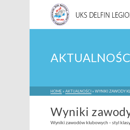
AKTUALNOŚC
HOME
»
AKTUALNOŚCI
»
WYNIKI ZAWODY KL
Wyniki zawody
Wyniki zawodów klubowych – styl klas