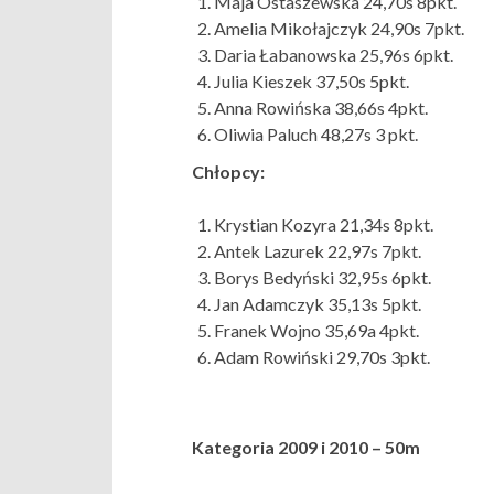
Maja Ostaszewska 24,70s 8pkt.
Amelia Mikołajczyk 24,90s 7pkt.
Daria Łabanowska 25,96s 6pkt.
Julia Kieszek 37,50s 5pkt.
Anna Rowińska 38,66s 4pkt.
Oliwia Paluch 48,27s 3 pkt.
Chłopcy:
Krystian Kozyra 21,34s 8pkt.
Antek Lazurek 22,97s 7pkt.
Borys Bedyński 32,95s 6pkt.
Jan Adamczyk 35,13s 5pkt.
Franek Wojno 35,69a 4pkt.
Adam Rowiński 29,70s 3pkt.
Kategoria 2009 i 2010 – 50m