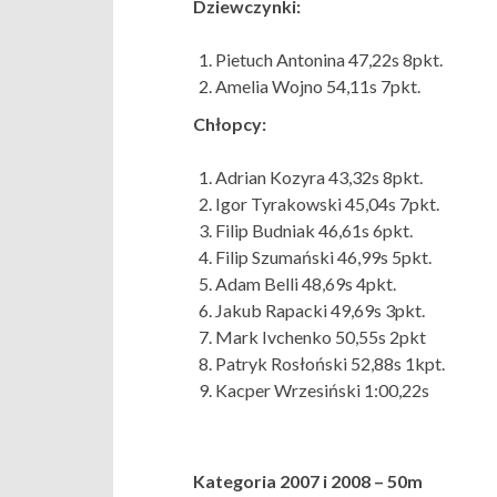
Dziewczynki:
Pietuch Antonina 47,22s 8pkt.
Amelia Wojno 54,11s 7pkt.
Chłopcy:
Adrian Kozyra 43,32s 8pkt.
Igor Tyrakowski 45,04s 7pkt.
Filip Budniak 46,61s 6pkt.
Filip Szumański 46,99s 5pkt.
Adam Belli 48,69s 4pkt.
Jakub Rapacki 49,69s 3pkt.
Mark Ivchenko 50,55s 2pkt
Patryk Rosłoński 52,88s 1kpt.
Kacper Wrzesiński 1:00,22s
Kategoria 2007 i 2008 – 50m