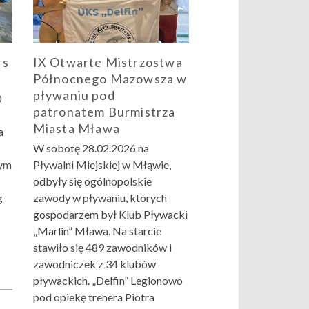
rs
IX Otwarte Mistrzostwa
Północnego Mazowsza w
pływaniu pod
0
patronatem Burmistrza
Miasta Mława
a
W sobotę 28.02.2026 na
wym
Pływalni Miejskiej w Młąwie,
odbyły się ogólnopolskie
g
zawody w pływaniu, których
gospodarzem był Klub Pływacki
„Marlin” Mława. Na starcie
stawiło się 489 zawodników i
zawodniczek z 34 klubów
pływackich. „Delfin” Legionowo
pod opiekę trenera Piotra