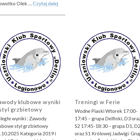
wotko Olek …
Czytaj dalej
awody klubowe wyniki
Treningi w Ferie
 styl grzbietowy
Wodne Piaski Wtorek 17:00-
ległe wyniki : Zawody
17:45 – grupa Delfinki, D3 ora
ubowe styl grzbietowy
S2 17:45-18:30 – grupa D1, D
.10.2025 Kategoria 2019 i
oraz S1 Królowej Jadwigi Gru