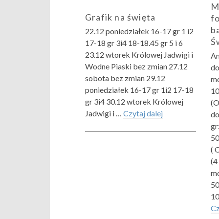
M
Grafik na święta
f
b
22.12 poniedziałek 16-17 gr 1 i2
Ś
17-18 gr 3i4 18-18.45 gr 5 i 6
23.12 wtorek Królowej Jadwigi i
Am
Wodne Piaski bez zmian 27.12
do
sobota bez zmian 29.12
mo
poniedziałek 16-17 gr 1i2 17-18
10
gr 3i4 30.12 wtorek Królowej
(O
Jadwigi i …
Czytaj dalej
do
gr
50
( 
(4
mo
50
10
Cz