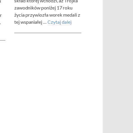
skład której wchodzi, aż Trójka
i
zawodników poniżej 17 roku
życia przywiozła worek medali z
r
tej wspaniałej …
Czytaj dalej
…