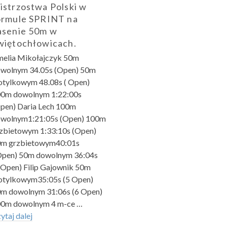
istrzostwa Polski w
ormule SPRINT na
asenie 50m w
więtochłowicach.
elia Mikołajczyk 50m
wolnym 34.05s (Open) 50m
tylkowym 48.08s ( Open)
0m dowolnym 1:22:00s
pen) Daria Lech 100m
wolnym1:21:05s (Open) 100m
zbietowym 1:33:10s (Open)
m grzbietowym40:01s
Open) 50m dowolnym 36:04s
 Open) Filip Gajownik 50m
tylkowym35:05s (5 Open)
m dowolnym 31:06s (6 Open)
0m dowolnym 4 m-ce …
ytaj dalej