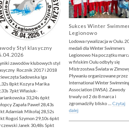
Sukces Winter Swimme
Legionowo
Lodowa rywalizacja w Oulu. 2
awody Styl klasyczny
medali dla Winter Swimmers
6.04.2026
Legionowo Na początku marc
w fińskim Oulu odbyły się
niki zawodów klubowych styl
Mistrzostwa Świata w Zimo
asyczny Rocznik 2017 i 2018
Pływaniu organizowane przez
iewczęta Sadowska Iga
International Winter Swimmin
,32s 8pkt Kozyra Marika
Association (IWSA). Zawody
,33s 7pkt Własiuk-
trwały od 2 do 8 marca i
riankowska 33,24s 6pkt
zgromadziły blisko …
Czytaj
łopcy Zapała Paweł 28,43s
dalej
kt Adamiak Mikołaj 28,52s
kt Rogoś Szymon 29,10s 6pkt
rczewski Janek 30,48s 5pkt