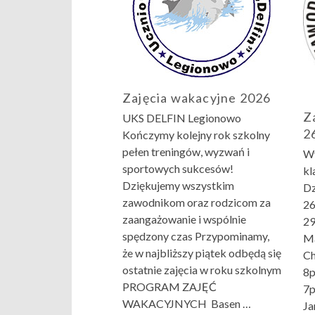
Zajęcia wakacyjne 2026
Z
UKS DELFIN Legionowo
2
Kończymy kolejny rok szkolny
pełen treningów, wyzwań i
Wy
sportowych sukcesów!
kl
Dziękujemy wszystkim
Dz
zawodnikom oraz rodzicom za
26
zaangażowanie i wspólnie
29
spędzony czas Przypominamy,
Ma
że w najbliższy piątek odbędą się
Ch
ostatnie zajęcia w roku szkolnym
8p
PROGRAM ZAJĘĆ
7p
WAKACYJNYCH Basen …
Ja