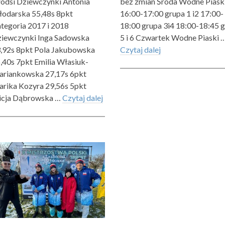
odsi Dziewczynki Antonia
bez zmian Środa Wodne Piask
odarska 55,48s 8pkt
16:00-17:00 grupa 1 i2 17:00-
tegoria 2017 i 2018
18:00 grupa 3i4 18:00-18:45 g
iewczynki Inga Sadowska
5 i 6 Czwartek Wodne Piaski 
,92s 8pkt Pola Jakubowska
Czytaj dalej
,40s 7pkt Emilia Własiuk-
riankowska 27,17s 6pkt
rika Kozyra 29,56s 5pkt
icja Dąbrowska …
Czytaj dalej