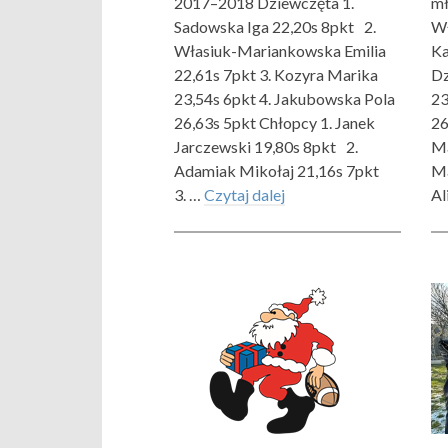
2017–2018 Dziewczęta 1.
mł
Sadowska Iga 22,20s 8pkt 2.
Wł
Własiuk-Mariankowska Emilia
Ka
22,61s 7pkt 3. Kozyra Marika
Dz
23,54s 6pkt 4. Jakubowska Pola
23
26,63s 5pkt Chłopcy 1. Janek
26
Jarczewski 19,80s 8pkt 2.
Ma
Adamiak Mikołaj 21,16s 7pkt
Ma
3. …
Czytaj dalej
Al