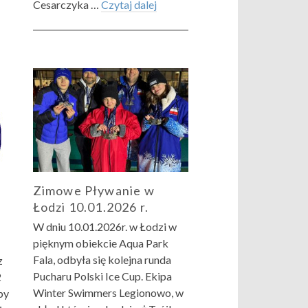
Cesarczyka …
Czytaj dalej
Zimowe Pływanie w
Łodzi 10.01.2026 r.
W dniu 10.01.2026r. w Łodzi w
pięknym obiekcie Aqua Park
Fala, odbyła się kolejna runda
z
Pucharu Polski Ice Cup. Ekipa
2
Winter Swimmers Legionowo, w
py