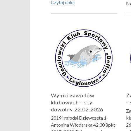
Czytaj dalej
No
Wyniki zawodów
Z
klubowych – styl
–
dowolny 22.02.2026
Za
2019 i młodsi Dziewczęta 1.
kl
Antonina Włodarska 42,30 8pkt
26