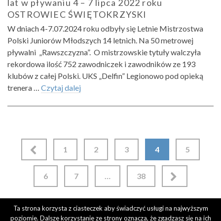
lat w pływaniu 4 – 7 lipca 2022 roku
OSTROWIEC ŚWIĘTOKRZYSKI
W dniach 4-7.07.2024 roku odbyły się Letnie Mistrzostwa
Polski Juniorów Młodszych 14 letnich. Na 50 metrowej
pływalni „Rawszczyzna”. O mistrzowskie tytuły walczyła
rekordowa ilość 752 zawodniczek i zawodników ze 193
klubów z całej Polski. UKS „Delfin” Legionowo pod opieką
trenera …
Czytaj dalej
Nawigacja
1
2
3
4
5
po
6
7
…
38
wpisach
Ta strona korzysta z ciasteczek aby świadczyć usługi na najwyższym
poziomie. Dalsze korzystanie ze strony oznacza, że zgadzasz się na ich