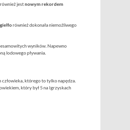
 również jest
nowym rekordem
giełło
również dokonała niemożliwego
i niesamowitych wyników. Napewno
koną lodowego pływania.
m człowieka, którego to tylko napędza.
owiekiem, który był 5 na Igrzyskach