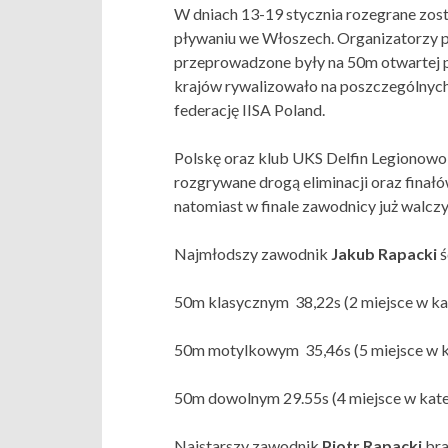
W dniach 13-19 stycznia rozegrane zost
pływaniu we Włoszech. Organizatorzy 
przeprowadzone były na 50m otwartej p
krajów rywalizowało na poszczególnych 
federację IISA Poland.
Polskę oraz klub UKS Delfin Legionowo
rozgrywane drogą eliminacji oraz fina
natomiast w finale zawodnicy już walczy
Najmłodszy zawodnik
Jakub Rapacki
ś
50m klasycznym 38,22s (2 miejsce w kat
50m motylkowym 35,46s (5 miejsce w ka
50m dowolnym 29.55s (4 miejsce w kateg
Najstarszy zawodnik
Piotr Rapacki
bra