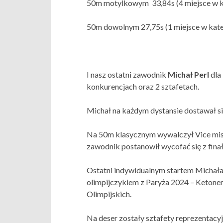
50m motylkowym 33,84s (4 miejsce w ka
50m dowolnym 27,75s (1 miejsce w kateg
I nasz ostatni zawodnik
Michał Perl
dla 
konkurencjach oraz 2 sztafetach.
Michał na każdym dystansie dostawał się 
Na 50m klasycznym wywalczył Vice mist
zawodnik postanowił wycofać się z finał
Ostatni indywidualnym startem Michała
olimpijczykiem z Paryża 2024 – Ketone
Olimpijskich.
Na deser zostały sztafety reprezentacy