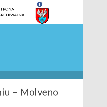
STRONA
ARCHIWALNA
iu – Molveno