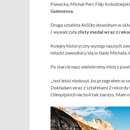
Piasecka, Michał Perl, Filip Kołodziejs
Guinnessa
.
Druga sztafeta 4x50m dowolnym w skła
i wywalczyła
złoty medal wraz z rek
Kolejny historyczny występ naszych za
młodsi zawodnicy idą w ślady Michała, k
Po starcie nasz wielokrotny mistrz powi
„Jest lekki niedosyt, bo przegrałem w s
Dokładam wraz z sztafetami 2 rekordy G
Olimpijskich nie boli tak bardzo. Mam n