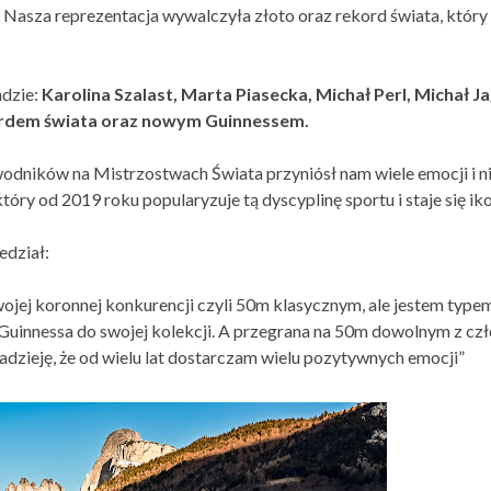
ki Nasza reprezentacja wywalczyła złoto oraz rekord świata, który
dzie:
Karolina Szalast, Marta Piasecka, Michał Perl, Michał Ja
ordem świata oraz nowym Guinnessem.
wodników na Mistrzostwach Świata przyniósł nam wiele emocji 
tóry od 2019 roku popularyzuje tą dyscyplinę sportu i staje się i
edział:
wojej koronnej konkurencji czyli 50m klasycznym, ale jestem type
uinnessa do swojej kolekcji. A przegrana na 50m dowolnym z czł
adzieję, że od wielu lat dostarczam wielu pozytywnych emocji”