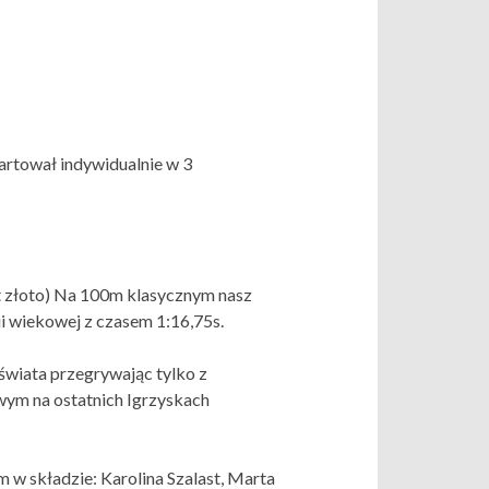
tartował indywidualnie w 3
t złoto) Na 100m klasycznym nasz
ii wiekowej z czasem 1:16,75s.
wiata przegrywając tylko z
wym na ostatnich Igrzyskach
 w składzie: Karolina Szalast, Marta