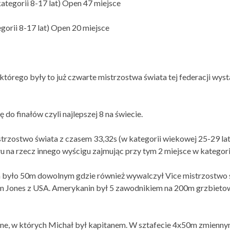
tegorii 8-17 lat) Open 47 miejsce
orii 8-17 lat) Open 20 miejsce
którego były to już czwarte mistrzostwa świata tej federacji wys
do finałów czyli najlepszej 8 na świecie.
rzostwo świata z czasem 33,32s (w kategorii wiekowej 25-29 la
u na rzecz innego wyścigu zajmując przy tym 2 miejsce w kategor
 było 50m dowolnym gdzie również wywalczył Vice mistrzostwo ś
m Jones z USA. Amerykanin był 5 zawodnikiem na 200m grzbieto
jne, w których Michał był kapitanem. W sztafecie 4x50m zmiennym