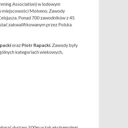
wimming Association) w lodowym
 w miejscowości Molveno. Zawody
 Celsjusza. Ponad 700 zawodników z 45
zostać zakwalifikowanym przez Polska
apacki
oraz
Piotr Rapacki
. Zawody były
ególnych kategoriach wiekowych,
zepłynąć dystans 500m w tak ekstremalnej