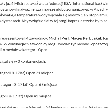
ały już 6 Mistrzostwa Świata federacji IISA (International Ice S
postanowili najważniejszą imprezę globu zorganizować w Alpach
ływalni, a temperatura wody wąchała się między 1 a 2 stopniami
dystansach. Aby wziąć udział w tej rangi imprezie trzeba było 
 reprezentowali 4 zawodnicy:
Michał Perl, Maciej Perl, Jakub R
łów. W eliminacjach zawodnicy mogli wywalczyć medale w poszcz
li o medale w kategorii Open.
cigał się w 3 konkurencjach:
egorii 8-17lat) Open 21 miejsce
tegorii 8-17 lat) Open 63 miejsce
orii 8-17 lat) Open 41 miejsce
ł udział w nieco większej ilości konkurencji oraz odważył się pr