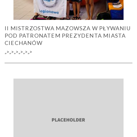
II MISTRZOSTWA MAZOWSZA W PŁYWANIU
POD PATRONATEM PREZYDENTA MIASTA
CIECHANÓW
„>„>„>„>„>„>