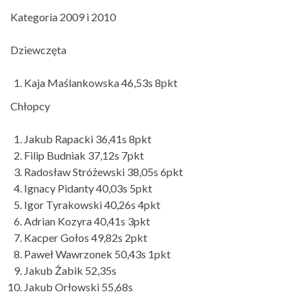
Kategoria 2009 i 2010
Dziewczęta
Kaja Maślankowska 46,53s 8pkt
Chłopcy
Jakub Rapacki 36,41s 8pkt
Filip Budniak 37,12s 7pkt
Radosław Stróżewski 38,05s 6pkt
Ignacy Pidanty 40,03s 5pkt
Igor Tyrakowski 40,26s 4pkt
Adrian Kozyra 40,41s 3pkt
Kacper Gołos 49,82s 2pkt
Paweł Wawrzonek 50,43s 1pkt
Jakub Żabik 52,35s
Jakub Orłowski 55,68s