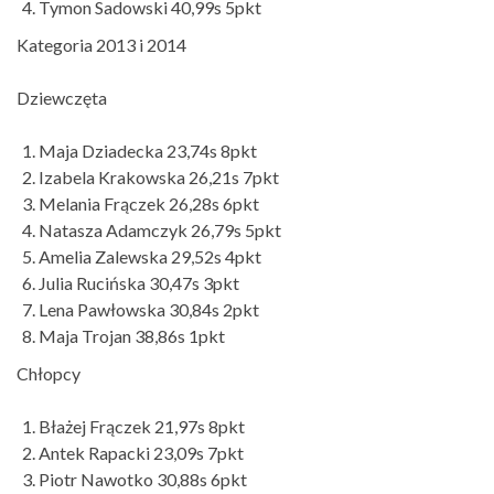
Tymon Sadowski 40,99s 5pkt
Kategoria 2013 i 2014
Dziewczęta
Maja Dziadecka 23,74s 8pkt
Izabela Krakowska 26,21s 7pkt
Melania Frączek 26,28s 6pkt
Natasza Adamczyk 26,79s 5pkt
Amelia Zalewska 29,52s 4pkt
Julia Rucińska 30,47s 3pkt
Lena Pawłowska 30,84s 2pkt
Maja Trojan 38,86s 1pkt
Chłopcy
Błażej Frączek 21,97s 8pkt
Antek Rapacki 23,09s 7pkt
Piotr Nawotko 30,88s 6pkt