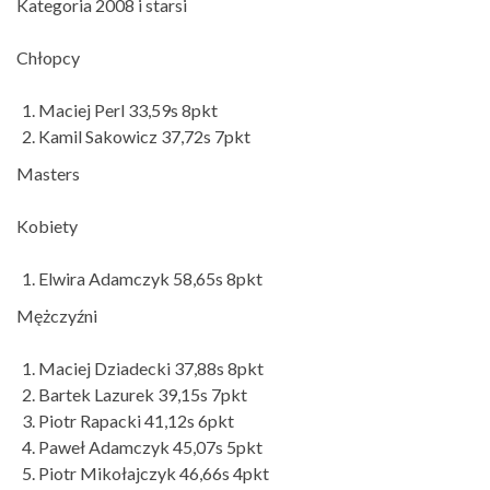
Kategoria 2008 i starsi
Chłopcy
Maciej Perl 33,59s 8pkt
Kamil Sakowicz 37,72s 7pkt
Masters
Kobiety
Elwira Adamczyk 58,65s 8pkt
Mężczyźni
Maciej Dziadecki 37,88s 8pkt
Bartek Lazurek 39,15s 7pkt
Piotr Rapacki 41,12s 6pkt
Paweł Adamczyk 45,07s 5pkt
Piotr Mikołajczyk 46,66s 4pkt