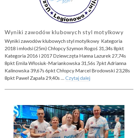
Wyniki zawodów klubowych styl motylkowy
Wyniki zawodów klubowych styl motylkowy Kategoria
2018 i młodsi (25m) Chłopcy Szymon Rogoś 31,34s 8pkt
Kategoria 2016 i 2017 Dziewczęta Hanna Lazurek 27,74s
8pkt Emila Włosiuk-Mariankowska 31,56s 7pkt Adrianna
Kalinowska 39,67s 6pkt Chłopcy Marcel Brodowski 23,28s
8pkt Paweł Zapała 29,40s …
Czytaj dalej