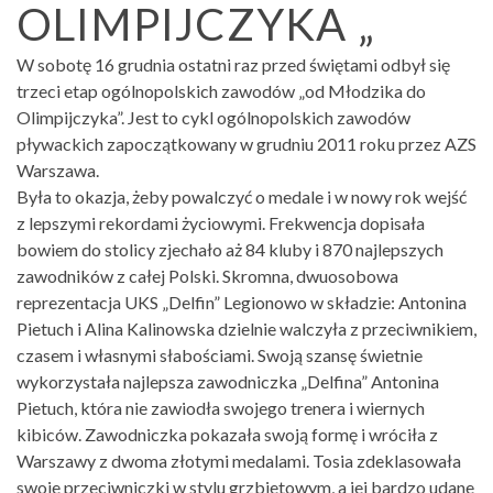
OLIMPIJCZYKA „
W sobotę 16 grudnia ostatni raz przed świętami odbył się
trzeci etap ogólnopolskich zawodów „od Młodzika do
Olimpijczyka”. Jest to cykl ogólnopolskich zawodów
pływackich zapoczątkowany w grudniu 2011 roku przez AZS
Warszawa.
Była to okazja, żeby powalczyć o medale i w nowy rok wejść
z lepszymi rekordami życiowymi. Frekwencja dopisała
bowiem do stolicy zjechało aż 84 kluby i 870 najlepszych
zawodników z całej Polski. Skromna, dwuosobowa
reprezentacja UKS „Delfin” Legionowo w składzie: Antonina
Pietuch i Alina Kalinowska dzielnie walczyła z przeciwnikiem,
czasem i własnymi słabościami. Swoją szansę świetnie
wykorzystała najlepsza zawodniczka „Delfina” Antonina
Pietuch, która nie zawiodła swojego trenera i wiernych
kibiców. Zawodniczka pokazała swoją formę i wróciła z
Warszawy z dwoma złotymi medalami. Tosia zdeklasowała
swoje przeciwniczki w stylu grzbietowym, a jej bardzo udane